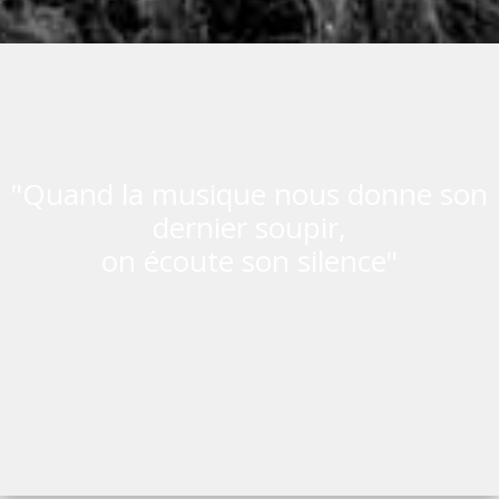
"Quand la musique nous donne son
dernier soupir,
on écoute son silence"