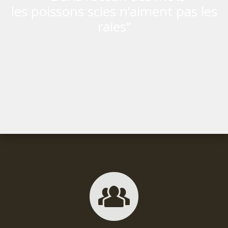
les poissons scies n’aiment pas les
raies”